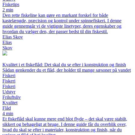
Fisketips
2 min
Den rette fiskeline kan gøre en markant forskel for både
kastelængde, præcision og kontrol under spinnefiskeri. I denne
guide gennemgår vi de vigtigste linetyper, deres egenskaber og
hvordan du vælger den, der passer bedst til din fiskestil.
Elias Skov
Elias
Skov
Kvalitet i et fiskeflåd: Det skal du se efter i konstruktion og finish
Sådan genkender du et flåd, der holder til mange sæsoner på vandet
Fiskeri
Fiskeri
Fiskeri
Udstyr
Friluftsliv
Kvalitet
Flåd
4 min
Et fiskeflåd skal kunne mere end blot flyde – det skal være stabilt,
sikkert og behageligt at bruge. I denne guide får du overblik over,
hvad du skal se efter i materialer, konstruktion og finish, når du