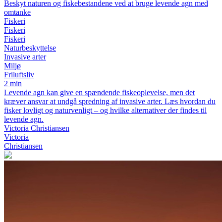
Beskyt naturen og fiskebestandene ved at bruge levende agn med
omtanke
Fiskeri
Fiskeri
Fiskeri
Naturbeskyttelse
Invasive arter
Miljø
Friluftsliv
2 min
Levende agn kan give en spændende fiskeoplevelse, men det
kræver ansvar at undgå spredning af invasive arter. Læs hvordan du
fisker lovligt og naturvenligt – og hvilke alternativer der findes til
levende agn.
Victoria Christiansen
Victoria
Christiansen