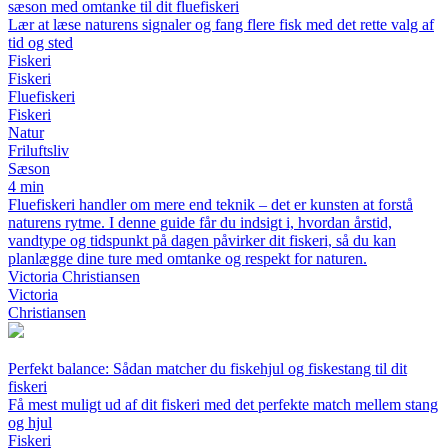
sæson med omtanke til dit fluefiskeri
Lær at læse naturens signaler og fang flere fisk med det rette valg af
tid og sted
Fiskeri
Fiskeri
Fluefiskeri
Fiskeri
Natur
Friluftsliv
Sæson
4 min
Fluefiskeri handler om mere end teknik – det er kunsten at forstå
naturens rytme. I denne guide får du indsigt i, hvordan årstid,
vandtype og tidspunkt på dagen påvirker dit fiskeri, så du kan
planlægge dine ture med omtanke og respekt for naturen.
Victoria Christiansen
Victoria
Christiansen
Perfekt balance: Sådan matcher du fiskehjul og fiskestang til dit
fiskeri
Få mest muligt ud af dit fiskeri med det perfekte match mellem stang
og hjul
Fiskeri