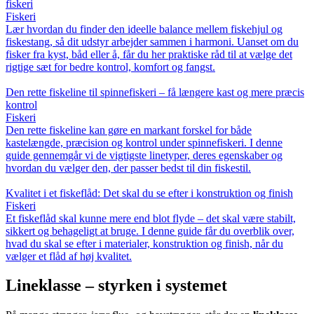
fiskeri
Fiskeri
Lær hvordan du finder den ideelle balance mellem fiskehjul og
fiskestang, så dit udstyr arbejder sammen i harmoni. Uanset om du
fisker fra kyst, båd eller å, får du her praktiske råd til at vælge det
rigtige sæt for bedre kontrol, komfort og fangst.
Den rette fiskeline til spinnefiskeri – få længere kast og mere præcis
kontrol
Fiskeri
Den rette fiskeline kan gøre en markant forskel for både
kastelængde, præcision og kontrol under spinnefiskeri. I denne
guide gennemgår vi de vigtigste linetyper, deres egenskaber og
hvordan du vælger den, der passer bedst til din fiskestil.
Kvalitet i et fiskeflåd: Det skal du se efter i konstruktion og finish
Fiskeri
Et fiskeflåd skal kunne mere end blot flyde – det skal være stabilt,
sikkert og behageligt at bruge. I denne guide får du overblik over,
hvad du skal se efter i materialer, konstruktion og finish, når du
vælger et flåd af høj kvalitet.
Lineklasse – styrken i systemet