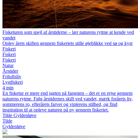
Fisketuren som spejl af årstiderne – lær naturens rytme at kende ved
vandet
Oplev årets skiften gennem fiskeriets stille øjeblikke ved sø og kyst
Fiskeri
Fiskeri
Fiskeri
Natur
Årstider
Friluftsliv
Lystfiskeri
4 min
En fisketur er mere end jagten på fangsten – det er en rejse gennem
naturens rytme. Følg årstidernes skift ved vandet, mærk forårets liv,
sommerens ro, efterårets farver og vinterens stilhed, og find
inspiration til at opleve naturen på ny gennem fiskeriet.
Tilde Gyldenløve
Tilde
Gyldenløve