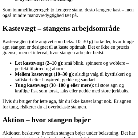
Som tommelfingerregel: jo længere stang, desto længere kast – men
også mindre manøvredygtighed tæt på.
Kastevægt – stangens arbejdsområde
Kastevægten (ofte angivet som f.eks. 10–30 g) fortæller, hvor tunge
agn stangen er designet til at kaste optimalt. Det er ikke en præcis
grænse, men et interval, hvor stangen arbejder bedst.
Let kastevægt (2–10 g)
: små blink, spinnere og woblere –
perfekt til ørred og aborre.
Mellem kastevægt (10–30 g)
: alsidigt valg til kystfiskeri og
søfiskeri efter havørred, gedde og sandart.
Tung kastevægt (30–100 g eller mere)
: til store agn og
kraftige fisk som torsk, laks eller gedde med store jerkbaits.
Hvis du bruger for lette agn, får du ikke kastet langt nok. Er agnen
for tung, risikerer du at overbelaste stangen.
Aktion – hvor stangen bøjer
Aktionen beskriver, hvordan stangen bøjer under belastning. Det har