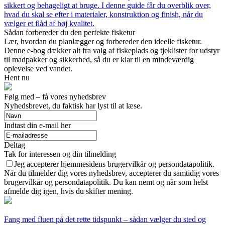
sikkert og behageligt at bruge. I denne guide får du overblik over,
hvad du skal se efter i materialer, konstruktion og finish, når du
vælger et flåd af høj kvalitet.
Sådan forbereder du den perfekte fisketur
Lær, hvordan du planlægger og forbereder den ideelle fisketur.
Denne e-bog dækker alt fra valg af fiskeplads og tjeklister for udstyr
til madpakker og sikkerhed, så du er klar til en mindeværdig
oplevelse ved vandet.
Hent nu
Følg med – få vores nyhedsbrev
Nyhedsbrevet, du faktisk har lyst til at læse.
Indtast din e-mail her
Deltag
Tak for interessen og din tilmelding
Jeg accepterer hjemmesidens brugervilkår og persondatapolitik.
Når du tilmelder dig vores nyhedsbrev, accepterer du samtidig vores
brugervilkår og persondatapolitik. Du kan nemt og når som helst
afmelde dig igen, hvis du skifter mening.
Fang med fluen på det rette tidspunkt – sådan vælger du sted og