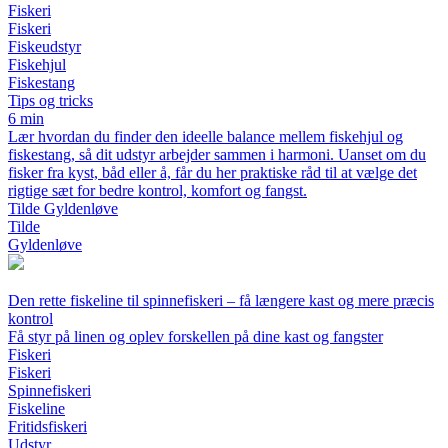
Fiskeri
Fiskeri
Fiskeudstyr
Fiskehjul
Fiskestang
Tips og tricks
6 min
Lær hvordan du finder den ideelle balance mellem fiskehjul og
fiskestang, så dit udstyr arbejder sammen i harmoni. Uanset om du
fisker fra kyst, båd eller å, får du her praktiske råd til at vælge det
rigtige sæt for bedre kontrol, komfort og fangst.
Tilde Gyldenløve
Tilde
Gyldenløve
Den rette fiskeline til spinnefiskeri – få længere kast og mere præcis
kontrol
Få styr på linen og oplev forskellen på dine kast og fangster
Fiskeri
Fiskeri
Spinnefiskeri
Fiskeline
Fritidsfiskeri
Udstyr