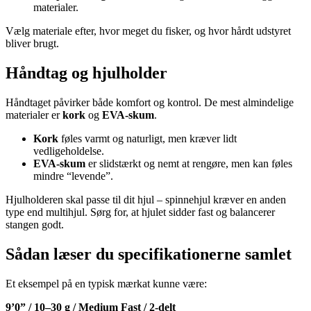
materialer.
Vælg materiale efter, hvor meget du fisker, og hvor hårdt udstyret
bliver brugt.
Håndtag og hjulholder
Håndtaget påvirker både komfort og kontrol. De mest almindelige
materialer er
kork
og
EVA-skum
.
Kork
føles varmt og naturligt, men kræver lidt
vedligeholdelse.
EVA-skum
er slidstærkt og nemt at rengøre, men kan føles
mindre “levende”.
Hjulholderen skal passe til dit hjul – spinnehjul kræver en anden
type end multihjul. Sørg for, at hjulet sidder fast og balancerer
stangen godt.
Sådan læser du specifikationerne samlet
Et eksempel på en typisk mærkat kunne være:
9’0” / 10–30 g / Medium Fast / 2-delt