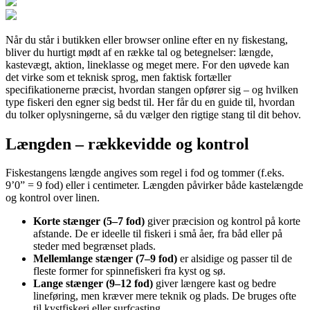
Når du står i butikken eller browser online efter en ny fiskestang,
bliver du hurtigt mødt af en række tal og betegnelser: længde,
kastevægt, aktion, lineklasse og meget mere. For den uøvede kan
det virke som et teknisk sprog, men faktisk fortæller
specifikationerne præcist, hvordan stangen opfører sig – og hvilken
type fiskeri den egner sig bedst til. Her får du en guide til, hvordan
du tolker oplysningerne, så du vælger den rigtige stang til dit behov.
Længden – rækkevidde og kontrol
Fiskestangens længde angives som regel i fod og tommer (f.eks.
9’0” = 9 fod) eller i centimeter. Længden påvirker både kastelængde
og kontrol over linen.
Korte stænger (5–7 fod)
giver præcision og kontrol på korte
afstande. De er ideelle til fiskeri i små åer, fra båd eller på
steder med begrænset plads.
Mellemlange stænger (7–9 fod)
er alsidige og passer til de
fleste former for spinnefiskeri fra kyst og sø.
Lange stænger (9–12 fod)
giver længere kast og bedre
lineføring, men kræver mere teknik og plads. De bruges ofte
til kystfiskeri eller surfcasting.