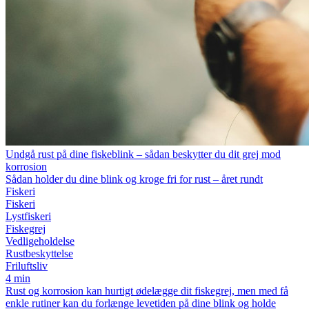
Undgå rust på dine fiskeblink – sådan beskytter du dit grej mod
korrosion
Sådan holder du dine blink og kroge fri for rust – året rundt
Fiskeri
Fiskeri
Lystfiskeri
Fiskegrej
Vedligeholdelse
Rustbeskyttelse
Friluftsliv
4 min
Rust og korrosion kan hurtigt ødelægge dit fiskegrej, men med få
enkle rutiner kan du forlænge levetiden på dine blink og holde