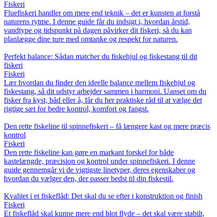
Fiskeri
Fluefiskeri handler om mere end teknik – det er kunsten at forstå
naturens rytme. I denne guide får du indsigt i, hvordan årstid,
vandtype og tidspunkt på dagen påvirker dit fiskeri, så du kan
planlægge dine ture med omtanke og respekt for naturen.
Perfekt balance: Sådan matcher du fiskehjul og fiskestang til dit
fiskeri
Fiskeri
Lær hvordan du finder den ideelle balance mellem fiskehjul og
fiskestang, så dit udstyr arbejder sammen i harmoni. Uanset om du
fisker fra kyst, båd eller å, får du her praktiske råd til at vælge det
rigtige sæt for bedre kontrol, komfort og fangst.
Den rette fiskeline til spinnefiskeri – få længere kast og mere præcis
kontrol
Fiskeri
Den rette fiskeline kan gøre en markant forskel for både
kastelængde, præcision og kontrol under spinnefiskeri. I denne
guide gennemgår vi de vigtigste linetyper, deres egenskaber og
hvordan du vælger den, der passer bedst til din fiskestil.
Kvalitet i et fiskeflåd: Det skal du se efter i konstruktion og finish
Fiskeri
Et fiskeflåd skal kunne mere end blot flyde – det skal være stabilt,