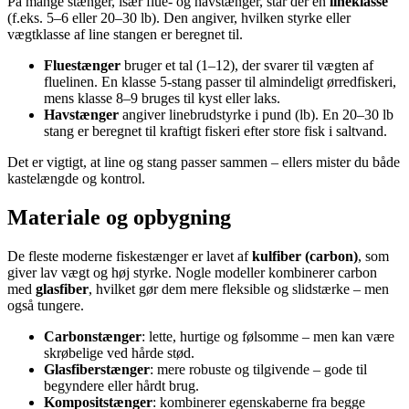
På mange stænger, især flue- og havstænger, står der en
lineklasse
(f.eks. 5–6 eller 20–30 lb). Den angiver, hvilken styrke eller
vægtklasse af line stangen er beregnet til.
Fluestænger
bruger et tal (1–12), der svarer til vægten af
fluelinen. En klasse 5-stang passer til almindeligt ørredfiskeri,
mens klasse 8–9 bruges til kyst eller laks.
Havstænger
angiver linebrudstyrke i pund (lb). En 20–30 lb
stang er beregnet til kraftigt fiskeri efter store fisk i saltvand.
Det er vigtigt, at line og stang passer sammen – ellers mister du både
kastelængde og kontrol.
Materiale og opbygning
De fleste moderne fiskestænger er lavet af
kulfiber (carbon)
, som
giver lav vægt og høj styrke. Nogle modeller kombinerer carbon
med
glasfiber
, hvilket gør dem mere fleksible og slidstærke – men
også tungere.
Carbonstænger
: lette, hurtige og følsomme – men kan være
skrøbelige ved hårde stød.
Glasfiberstænger
: mere robuste og tilgivende – gode til
begyndere eller hårdt brug.
Kompositstænger
: kombinerer egenskaberne fra begge