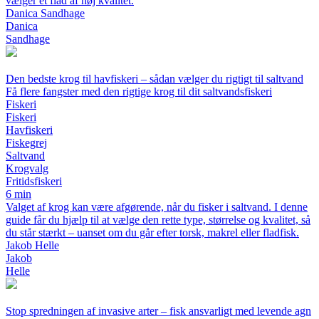
vælger et flåd af høj kvalitet.
Danica Sandhage
Danica
Sandhage
Den bedste krog til havfiskeri – sådan vælger du rigtigt til saltvand
Få flere fangster med den rigtige krog til dit saltvandsfiskeri
Fiskeri
Fiskeri
Havfiskeri
Fiskegrej
Saltvand
Krogvalg
Fritidsfiskeri
6 min
Valget af krog kan være afgørende, når du fisker i saltvand. I denne
guide får du hjælp til at vælge den rette type, størrelse og kvalitet, så
du står stærkt – uanset om du går efter torsk, makrel eller fladfisk.
Jakob Helle
Jakob
Helle
Stop spredningen af invasive arter – fisk ansvarligt med levende agn