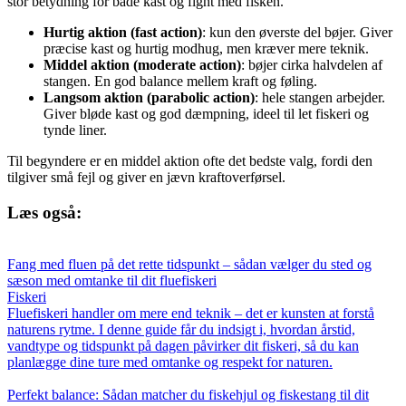
stor betydning for både kast og fight med fisken.
Hurtig aktion (fast action)
: kun den øverste del bøjer. Giver
præcise kast og hurtig modhug, men kræver mere teknik.
Middel aktion (moderate action)
: bøjer cirka halvdelen af
stangen. En god balance mellem kraft og føling.
Langsom aktion (parabolic action)
: hele stangen arbejder.
Giver bløde kast og god dæmpning, ideel til let fiskeri og
tynde liner.
Til begyndere er en middel aktion ofte det bedste valg, fordi den
tilgiver små fejl og giver en jævn kraftoverførsel.
Læs også:
Fang med fluen på det rette tidspunkt – sådan vælger du sted og
sæson med omtanke til dit fluefiskeri
Fiskeri
Fluefiskeri handler om mere end teknik – det er kunsten at forstå
naturens rytme. I denne guide får du indsigt i, hvordan årstid,
vandtype og tidspunkt på dagen påvirker dit fiskeri, så du kan
planlægge dine ture med omtanke og respekt for naturen.
Perfekt balance: Sådan matcher du fiskehjul og fiskestang til dit