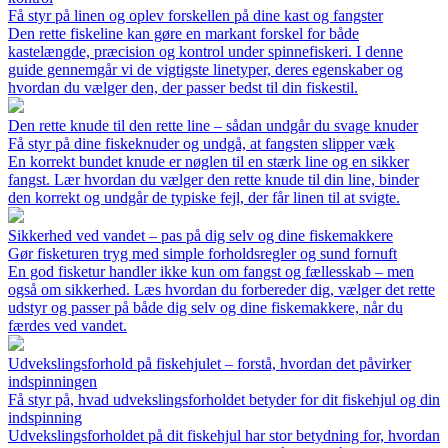
Få styr på linen og oplev forskellen på dine kast og fangster
Den rette fiskeline kan gøre en markant forskel for både
kastelængde, præcision og kontrol under spinnefiskeri. I denne
guide gennemgår vi de vigtigste linetyper, deres egenskaber og
hvordan du vælger den, der passer bedst til din fiskestil.
Den rette knude til den rette line – sådan undgår du svage knuder
Få styr på dine fiskeknuder og undgå, at fangsten slipper væk
En korrekt bundet knude er nøglen til en stærk line og en sikker
fangst. Lær hvordan du vælger den rette knude til din line, binder
den korrekt og undgår de typiske fejl, der får linen til at svigte.
Sikkerhed ved vandet – pas på dig selv og dine fiskemakkere
Gør fisketuren tryg med simple forholdsregler og sund fornuft
En god fisketur handler ikke kun om fangst og fællesskab – men
også om sikkerhed. Læs hvordan du forbereder dig, vælger det rette
udstyr og passer på både dig selv og dine fiskemakkere, når du
færdes ved vandet.
Udvekslingsforhold på fiskehjulet – forstå, hvordan det påvirker
indspinningen
Få styr på, hvad udvekslingsforholdet betyder for dit fiskehjul og din
indspinning
Udvekslingsforholdet på dit fiskehjul har stor betydning for, hvordan