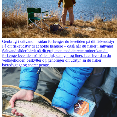
Genbrug i saltvand – sådan forlænger du levetiden på dit fiskeudstyr
Få dit fiskeudstyr til at holde længere – også når du fisker i saltvand
Saltvand slider hårdt på dit grej, men med de rette rutiner kan du
forlænge levetiden på både hjul, stænger og liner. Læs hvordan du
vedligeholder, beskytter og genbruger dit udstyr, så du fisker
bæredygtigt og sparer penge.