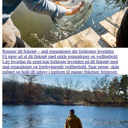
Reparer dit fisketøj – små reparationer der forlænger levetiden
Få mere ud af dit fisketøj med enkle reparationer og vedligehold
Lær hvordan du nemt kan forlænge levetiden på dit fisketøj med
små reparationer og forebyggende vedligehold. Spar penge, skån
miljøet og hold dit udstyr i topform til mange fisketure fremover.