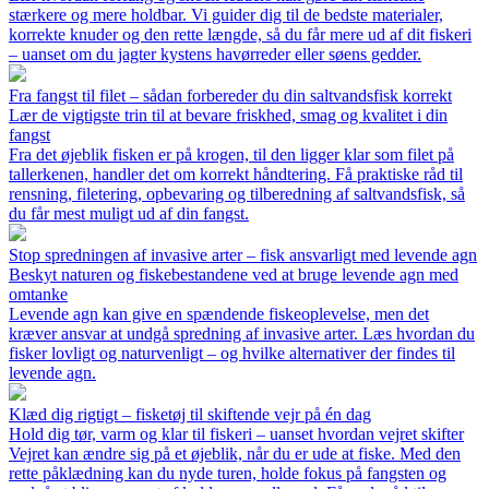
stærkere og mere holdbar. Vi guider dig til de bedste materialer,
korrekte knuder og den rette længde, så du får mere ud af dit fiskeri
– uanset om du jagter kystens havørreder eller søens gedder.
Fra fangst til filet – sådan forbereder du din saltvandsfisk korrekt
Lær de vigtigste trin til at bevare friskhed, smag og kvalitet i din
fangst
Fra det øjeblik fisken er på krogen, til den ligger klar som filet på
tallerkenen, handler det om korrekt håndtering. Få praktiske råd til
rensning, filetering, opbevaring og tilberedning af saltvandsfisk, så
du får mest muligt ud af din fangst.
Stop spredningen af invasive arter – fisk ansvarligt med levende agn
Beskyt naturen og fiskebestandene ved at bruge levende agn med
omtanke
Levende agn kan give en spændende fiskeoplevelse, men det
kræver ansvar at undgå spredning af invasive arter. Læs hvordan du
fisker lovligt og naturvenligt – og hvilke alternativer der findes til
levende agn.
Klæd dig rigtigt – fisketøj til skiftende vejr på én dag
Hold dig tør, varm og klar til fiskeri – uanset hvordan vejret skifter
Vejret kan ændre sig på et øjeblik, når du er ude at fiske. Med den
rette påklædning kan du nyde turen, holde fokus på fangsten og