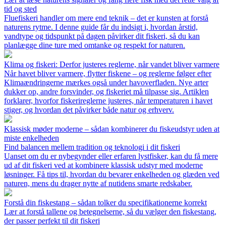
tid og sted
Fluefiskeri handler om mere end teknik – det er kunsten at forstå
naturens rytme. I denne guide får du indsigt i, hvordan årstid,
vandtype og tidspunkt på dagen påvirker dit fiskeri, så du kan
planlægge dine ture med omtanke og respekt for naturen.
Klima og fiskeri: Derfor justeres reglerne, når vandet bliver varmere
Når havet bliver varmere, flytter fiskene – og reglerne følger efter
Klimaændringerne mærkes også under havoverfladen. Nye arter
dukker op, andre forsvinder, og fiskeriet må tilpasse sig. Artiklen
forklarer, hvorfor fiskerireglerne justeres, når temperaturen i havet
stiger, og hvordan det påvirker både natur og erhverv.
Klassisk møder moderne – sådan kombinerer du fiskeudstyr uden at
miste enkelheden
Find balancen mellem tradition og teknologi i dit fiskeri
Uanset om du er nybegynder eller erfaren lystfisker, kan du få mere
ud af dit fiskeri ved at kombinere klassisk udstyr med moderne
løsninger. Få tips til, hvordan du bevarer enkelheden og glæden ved
naturen, mens du drager nytte af nutidens smarte redskaber.
Forstå din fiskestang – sådan tolker du specifikationerne korrekt
Lær at forstå tallene og betegnelserne, så du vælger den fiskestang,
der passer perfekt til dit fiskeri