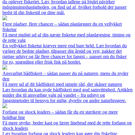
du oplever fiskeriet. Lær, hvordan tallene på hjulet påvirker
indspinningshastigheden, og find ud af, hvilket forhold der passer
bedst til din fiskestil og dine mål.
Flere pladser, flere chancer – sådan planlægger du en vellykket
fisketur
Få mest muligt ud af din næste fisketur med planlægning, timing og
de rette valg
En vellykket fisketur kræver mere end bare held. Lær hvordan du
vælger de bedste pladser, tilpasser dig årstid og vejr, pakker det
rigtige udstyr og får flere chancer for fangst – uanset om du fisker
for ro, spænding eller frisk fisk på bordet.
Ansvarligt bådfiskeri – sådan passer du på naturen, mens du nyder
den
Få mere ud af dit bådfiskeri med simple råd, der skåner naturen
Lær hvordan du kan nyde bådfiskeri med god samvittighed. Artiklen
guider dig til ansvarlige valg på vandet – fra udstyr og
fangstmetoder til hensyn for miljø, dyreliv og andre naturbrugere.
Forfang og shock leaders – sådan får du en stærkere og mere
holdbar line
Få mere styrke, bedre kast og færre linebrud med de rette forfang og
shock leaders
Lær hvordan forfang og shock leaders kan gøre din fiskeline