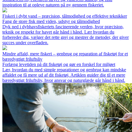
inspiration til at opleve naturen på ny gennem fiskeriet.
Fiskeri i dybt vand – præcision, tålmodighed og effektive teknikker
Fang de store fisk med viden, udstyr og tålmodighed
Dyk ned i dybhavsfiskeriets fascinerende verden, hvor præcision,
teknik og respekt for havet går hånd i hånd. Lær hvordan du
forbereder dig, vælger det rette grej og mestrer de metoder, der giver
succes under overfladen.
Mindre affald, mere fiskeri – genbrug og reparation af fisketøj for et
bæredygtigt friluftsliv
Forlæng levetiden på dit fisketøj og gør en forskel for miljøet
Lær, hvordan du med simple reparationer og genbrug kan mindske
affaldet og få mere ud af dit fisketøj. Artiklen guider dig til et mere
bæredygtigt friluftsliv, hvor ansvar og naturglæde går hånd i hånd.