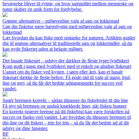
bevægelse bliver til rytme, og hvor samspillet mellem menneske og
natur skaber en unik form for fordybelse.
Grønne alternativer – miljøvenlige valg af agn og lokkemad
Gør din fisketur mere bæredygtig med miljøvenlige valg af agn og
lokkemad
Lær hvordan du kan fiske med omtanke for naturen. Artiklen guider
dig til grønne alternativer til traditionelle agn og lokkemidler, så du
kan nyde fiskeriet uden at belaste miljøet.
Det basale fiskesæt – udstyr der dækker de fleste typer lystfiskeri
Kom godt i gang med lystfiskeri med et enkelt og alsidigt fiskesæt
Uanset om du fisker ved kysten, i søen eller åen, kan et basalt
fiskesæt dække de fleste behov. Få gode råd til valg af stang, hjul,
line og grej, så du får det bedste udgangspunkt for succes ved
vandet.
Justér bremsen korrekt – sådan tilpasser du fiskehjulet til din line
Få styr på bremsen og undgå knækkede liner, når fisken hugger
En korrekt justeret bremse på dit fiskehjul kan være forskellen på
succes og fiasko ved vandet. Lær hvordan du tilpasser bremsen til
din line og dit fiskeri – trin for trin – så du får det bedste ud af dit
udstyr og dine fangster.
BF