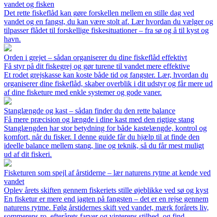
vandet og fisken
Det rette fiskeflåd kan gøre forskellen mellem en stille dag ved
vandet og en fangst, du kan være stolt af. Lær hvordan du vælger og
tilpasser flådet til forskellige fiskesituationer – fra sø og å til kyst og
havn.
Orden i grejet – sådan organiserer du dine fiskeflåd effektivt
Få styr på dit fiskegrej og gør turene til vandet mere effektive
Et rodet grejskasse kan koste både tid og fangster. Lær, hvordan du
organiserer dine fiskeflåd, skaber overblik i dit udstyr og får mere ud
af dine fisketure med enkle systemer og gode vaner.
Stanglængde og kast – sådan finder du den rette balance
Få mere præcision og længde i dine kast med den rigtige stang
Stanglængden har stor betydning for både kastelængde, kontrol og
komfort, når du fisker. I denne guide får du hjælp til at finde den
ideelle balance mellem stang, line og teknik, så du får mest muligt
ud af dit fiskeri.
Fisketuren som spejl af årstiderne – lær naturens rytme at kende ved
vandet
Oplev årets skiften gennem fiskeriets stille øjeblikke ved sø og kyst
En fisketur er mere end jagten på fangsten – det er en rejse gennem
naturens rytme. Følg årstidernes skift ved vandet, mærk forårets liv,
sommerens ro, efterårets farver og vinterens stilhed, og find