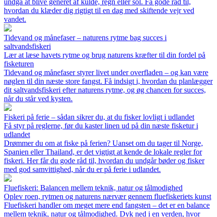
undgå at blive generet af kulde, regn eller sol. Få gode råd til,
hvordan du klæder dig rigtigt til en dag med skiftende vejr ved
vandet.
Tidevand og månefaser – naturens rytme bag succes i
saltvandsfiskeri
Lær at læse havets rytme og brug naturens kræfter til din fordel på
fisketuren
Tidevand og månefaser styrer livet under overfladen – og kan være
nøglen til din næste store fangst. Få indsigt i, hvordan du planlægger
dit saltvandsfiskeri efter naturens rytme, og øg chancen for succes,
når du står ved kysten.
Fiskeri på ferie – sådan sikrer du, at du fisker lovligt i udlandet
Få styr på reglerne, før du kaster linen ud på din næste fisketur i
udlandet
Drømmer du om at fiske på ferien? Uanset om du tager til Norge,
Spanien eller Thailand, er det vigtigt at kende de lokale regler for
fiskeri. Her får du gode råd til, hvordan du undgår bøder og fisker
med god samvittighed, når du er på ferie i udlandet.
Fluefiskeri: Balancen mellem teknik, natur og tålmodighed
Oplev roen, rytmen og naturens nærvær gennem fluefiskeriets kunst
Fluefiskeri handler om meget mere end fangsten – det er en balance
mellem teknik, natur og tålmodighed. Dyk ned i en verden, hvor