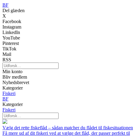
BF
Del glæden
X
Facebook
Instagram
LinkedIn
YouTube
Pinterest
TikTok
Mail
RSS
Min konto
Bliv medlem
Nyhedsbrevet
Kategorier
Fiskeri
BF
Kategorier
Fiskeri
Vælg det rette fiskeflåd – sådan matcher du flådet til fiskesituationen
Få mere ud af dit fiskeri ved at vælge det flåd, der passer perfekt til