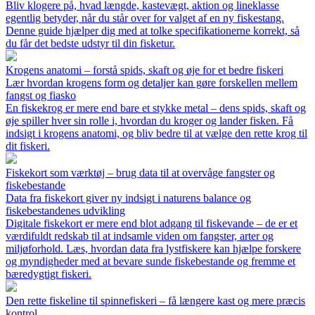
Bliv klogere på, hvad længde, kastevægt, aktion og lineklasse
egentlig betyder, når du står over for valget af en ny fiskestang.
Denne guide hjælper dig med at tolke specifikationerne korrekt, så
du får det bedste udstyr til din fisketur.
Krogens anatomi – forstå spids, skaft og øje for et bedre fiskeri
Lær hvordan krogens form og detaljer kan gøre forskellen mellem
fangst og fiasko
En fiskekrog er mere end bare et stykke metal – dens spids, skaft og
øje spiller hver sin rolle i, hvordan du kroger og lander fisken. Få
indsigt i krogens anatomi, og bliv bedre til at vælge den rette krog til
dit fiskeri.
Fiskekort som værktøj – brug data til at overvåge fangster og
fiskebestande
Data fra fiskekort giver ny indsigt i naturens balance og
fiskebestandenes udvikling
Digitale fiskekort er mere end blot adgang til fiskevande – de er et
værdifuldt redskab til at indsamle viden om fangster, arter og
miljøforhold. Læs, hvordan data fra lystfiskere kan hjælpe forskere
og myndigheder med at bevare sunde fiskebestande og fremme et
bæredygtigt fiskeri.
Den rette fiskeline til spinnefiskeri – få længere kast og mere præcis
kontrol