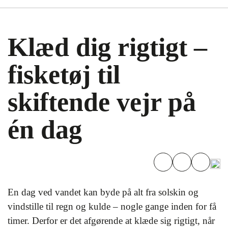
Klæd dig rigtigt –
fisketøj til
skiftende vejr på
én dag
En dag ved vandet kan byde på alt fra solskin og
vindstille til regn og kulde – nogle gange inden for få
timer. Derfor er det afgørende at klæde sig rigtigt, når