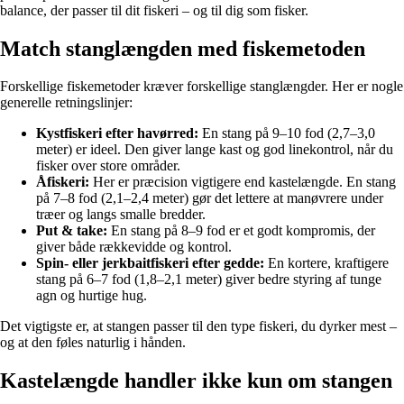
balance, der passer til dit fiskeri – og til dig som fisker.
Match stanglængden med fiskemetoden
Forskellige fiskemetoder kræver forskellige stanglængder. Her er nogle
generelle retningslinjer:
Kystfiskeri efter havørred:
En stang på 9–10 fod (2,7–3,0
meter) er ideel. Den giver lange kast og god linekontrol, når du
fisker over store områder.
Åfiskeri:
Her er præcision vigtigere end kastelængde. En stang
på 7–8 fod (2,1–2,4 meter) gør det lettere at manøvrere under
træer og langs smalle bredder.
Put & take:
En stang på 8–9 fod er et godt kompromis, der
giver både rækkevidde og kontrol.
Spin- eller jerkbaitfiskeri efter gedde:
En kortere, kraftigere
stang på 6–7 fod (1,8–2,1 meter) giver bedre styring af tunge
agn og hurtige hug.
Det vigtigste er, at stangen passer til den type fiskeri, du dyrker mest –
og at den føles naturlig i hånden.
Kastelængde handler ikke kun om stangen