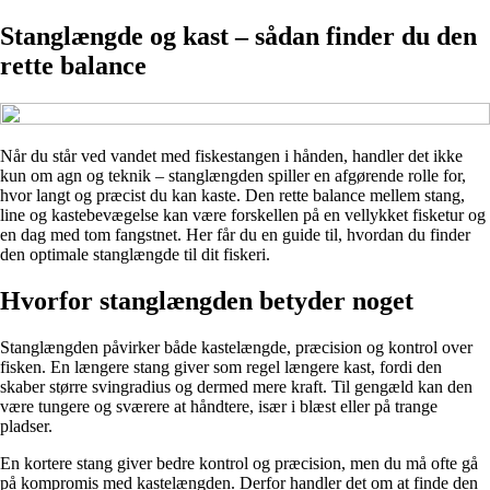
Stanglængde og kast – sådan finder du den
rette balance
Når du står ved vandet med fiskestangen i hånden, handler det ikke
kun om agn og teknik – stanglængden spiller en afgørende rolle for,
hvor langt og præcist du kan kaste. Den rette balance mellem stang,
line og kastebevægelse kan være forskellen på en vellykket fisketur og
en dag med tom fangstnet. Her får du en guide til, hvordan du finder
den optimale stanglængde til dit fiskeri.
Hvorfor stanglængden betyder noget
Stanglængden påvirker både kastelængde, præcision og kontrol over
fisken. En længere stang giver som regel længere kast, fordi den
skaber større svingradius og dermed mere kraft. Til gengæld kan den
være tungere og sværere at håndtere, især i blæst eller på trange
pladser.
En kortere stang giver bedre kontrol og præcision, men du må ofte gå
på kompromis med kastelængden. Derfor handler det om at finde den