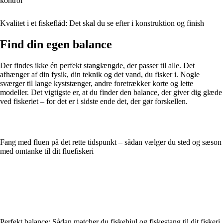
kontrol
Kvalitet i et fiskeflåd: Det skal du se efter i konstruktion og finish
Find din egen balance
Der findes ikke én perfekt stanglængde, der passer til alle. Det
afhænger af din fysik, din teknik og det vand, du fisker i. Nogle
sværger til lange kyststænger, andre foretrækker korte og lette
modeller. Det vigtigste er, at du finder den balance, der giver dig glæde
ved fiskeriet – for det er i sidste ende det, der gør forskellen.
Fang med fluen på det rette tidspunkt – sådan vælger du sted og sæson
med omtanke til dit fluefiskeri
Perfekt balance: Sådan matcher du fiskehjul og fiskestang til dit fiskeri