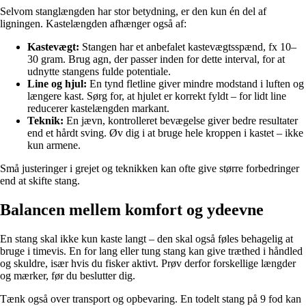
Selvom stanglængden har stor betydning, er den kun én del af
ligningen. Kastelængden afhænger også af:
Kastevægt:
Stangen har et anbefalet kastevægtsspænd, fx 10–
30 gram. Brug agn, der passer inden for dette interval, for at
udnytte stangens fulde potentiale.
Line og hjul:
En tynd fletline giver mindre modstand i luften og
længere kast. Sørg for, at hjulet er korrekt fyldt – for lidt line
reducerer kastelængden markant.
Teknik:
En jævn, kontrolleret bevægelse giver bedre resultater
end et hårdt sving. Øv dig i at bruge hele kroppen i kastet – ikke
kun armene.
Små justeringer i grejet og teknikken kan ofte give større forbedringer
end at skifte stang.
Balancen mellem komfort og ydeevne
En stang skal ikke kun kaste langt – den skal også føles behagelig at
bruge i timevis. En for lang eller tung stang kan give træthed i håndled
og skuldre, især hvis du fisker aktivt. Prøv derfor forskellige længder
og mærker, før du beslutter dig.
Tænk også over transport og opbevaring. En todelt stang på 9 fod kan