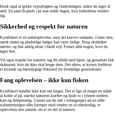
Husk også at tjekke vejrudsigten og vindretningen, inden du tager af
sted. En plan B-plads i læ kan redde dagen, hvis forholdene ændrer
sig.
Sikkerhed og respekt for naturen
Kystfiskeri er en naturoplevelse, men det kræver omtanke. Glatte sten,
stærk strøm og pludselige bølger kan være farlige. Brug skridsikre
støvler, og fisk aldrig alene i hårdt vejr. Fortæl altid nogen, hvor du
tager hen.
Vis også respekt for naturen: tag dit affald med hjem, og genudsæt fisk
skånsomt, hvis du ikke skal bruge dem. Det sikrer, at kysten forbliver
et levende og bæredygtigt fiskested for fremtidige generationer.
Fang oplevelsen – ikke kun fisken
Kystfiskeri handler ikke kun om fangst. Det er lige så meget en måde
at koble af på, mærke naturens kræfter og finde ro i rytmen mellem
kast og indspinning. Uanset om du står i solopgangen på en stille
sommermorgen eller kæmper mod vinden en rå efterårsdag, er
oplevelsen den samme: du er en del af naturen.