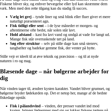
Fiskene bliver sky, og enhver bevægelse eller lyd kan skræmme dem
væk. Men med den rette tilgang kan du stadig få succes.
Vælg let grej
– tynde liner og små blink eller fluer giver et mere
naturligt præsenteret agn.
Fisk tidligt eller sent
– i de lyse måneder er morgen- og
aftentimerne ofte bedst, når solen står lavt.
Hold afstand
– kast fra lavt vand og undgå at vade for langt ud.
Mange fisk står overraskende tæt på land.
Søg efter struktur
– selv på stille dage kan små stenrev,
tangbælter og badekar gemme fisk, der venter på bytte.
Stille vejr er ideelt til at øve teknik og præcision – og til at nyde
naturen i ro og mag.
Blæsende dage – når bølgerne arbejder for
dig
Når vinden tager til, ændrer kysten karakter. Vandet bliver grumset, og
bølgerne bryder fødekæden op. Det er netop her, mange af de bedste
fiskedage opstår.
Fisk i pålandsvind
– vinden, der presser vandet ind mod
kysten, bringer fødeemner med sig og lokker fiskene tættere på