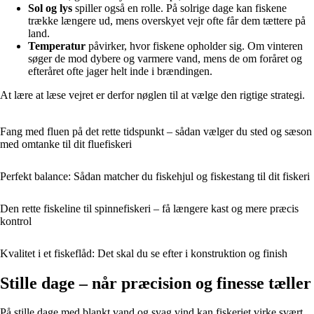
Sol og lys
spiller også en rolle. På solrige dage kan fiskene
trække længere ud, mens overskyet vejr ofte får dem tættere på
land.
Temperatur
påvirker, hvor fiskene opholder sig. Om vinteren
søger de mod dybere og varmere vand, mens de om foråret og
efteråret ofte jager helt inde i brændingen.
At lære at læse vejret er derfor nøglen til at vælge den rigtige strategi.
Fang med fluen på det rette tidspunkt – sådan vælger du sted og sæson
med omtanke til dit fluefiskeri
Perfekt balance: Sådan matcher du fiskehjul og fiskestang til dit fiskeri
Den rette fiskeline til spinnefiskeri – få længere kast og mere præcis
kontrol
Kvalitet i et fiskeflåd: Det skal du se efter i konstruktion og finish
Stille dage – når præcision og finesse tæller
På stille dage med blankt vand og svag vind kan fiskeriet virke svært.