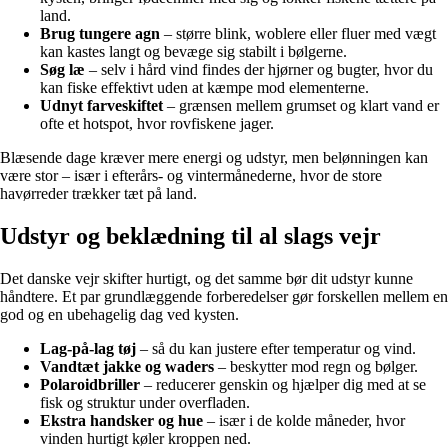
land.
Brug tungere agn
– større blink, woblere eller fluer med vægt
kan kastes langt og bevæge sig stabilt i bølgerne.
Søg læ
– selv i hård vind findes der hjørner og bugter, hvor du
kan fiske effektivt uden at kæmpe mod elementerne.
Udnyt farveskiftet
– grænsen mellem grumset og klart vand er
ofte et hotspot, hvor rovfiskene jager.
Blæsende dage kræver mere energi og udstyr, men belønningen kan
være stor – især i efterårs- og vintermånederne, hvor de store
havørreder trækker tæt på land.
Udstyr og beklædning til al slags vejr
Det danske vejr skifter hurtigt, og det samme bør dit udstyr kunne
håndtere. Et par grundlæggende forberedelser gør forskellen mellem en
god og en ubehagelig dag ved kysten.
Lag-på-lag tøj
– så du kan justere efter temperatur og vind.
Vandtæt jakke og waders
– beskytter mod regn og bølger.
Polaroidbriller
– reducerer genskin og hjælper dig med at se
fisk og struktur under overfladen.
Ekstra handsker og hue
– især i de kolde måneder, hvor
vinden hurtigt køler kroppen ned.